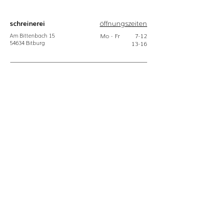
schreinerei
öffnungszeiten
Am Bittenbach
15
Mo - Fr
7-12
54634
Bitburg
13-16
concept-store
öffnungszeiten
Hauptstraße
12
Di
10-18
54634
Bitburg
Mi
10-14
Do
10-18
Fr
10-18
Sa
10-18
download
kontakt
Gezipptes
06561 - 94 68 0
Pressekit:
​info@bulbaum.eu
Logo
Fotos
Pressetext