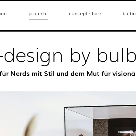
tion
projekte
concept-store
bulb
-design by bu
ür Nerds mit Stil und dem Mut für visionä