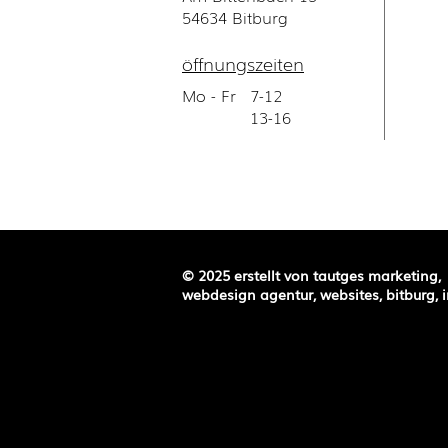
54634 Bitburg
öffnungszeiten
Mo - Fr
7-12
13-16
© 2025 erstellt von
tautges marketing,
webdesign agentur, websites, bitburg, i