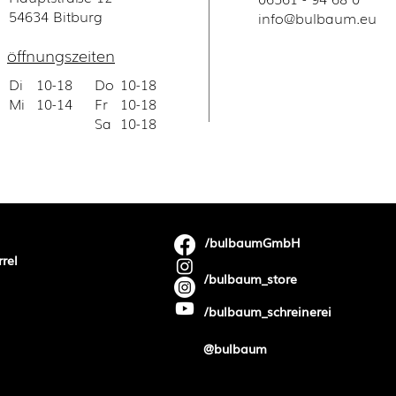
54634 Bitburg
​info@bulbaum.eu
öffnungszeiten
Di
10-18
Do
10-18
Mi
10-14
Fr
10-18
Sa
10-18
/bulbaumGmbH
rrel
/bulbaum_store
/bulbaum_schreinerei
@bulbaum