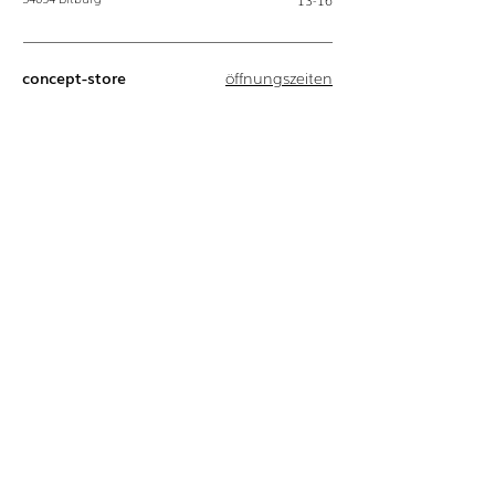
13-16
concept-store
öffnungszeiten
Hauptstraße
12
Di
10-18
54634
Bitburg
Mi
10-14
Do
10-18
Fr
10-18
Sa
10-18
download
kontakt
Gezipptes
06561 - 94 68 0
Pressekit:
​info@bulbaum.eu
Logo
Fotos
Pressetext
© 2025 erstellt von
tautges marketing,
webdesign agentur, websites, bitburg, irrel