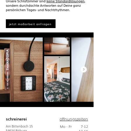
Unsere Schlafzimmer sind
keine Standardlösungen
,
sondern durchdachte Antworten auf Deine ganz
persönlichen Tages- und Nachtrhythmen.
jetzt maßarbeit anfragen
schreinerei
öffnungszeiten
Am Bittenbach
15
Mo - Fr
7-12
54634
Bitburg