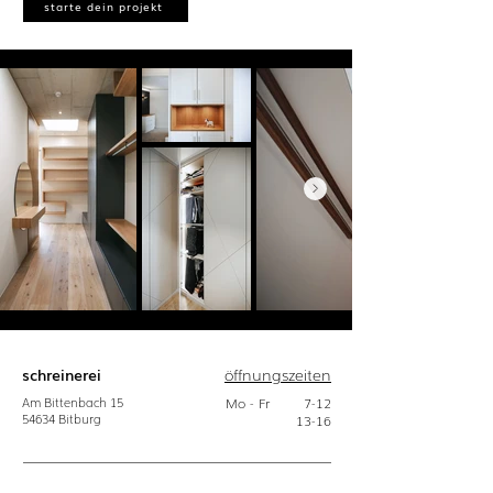
starte dein projekt
schreinerei
öffnungszeiten
Am Bittenbach
15
Mo - Fr
7-12
54634
Bitburg
13-16