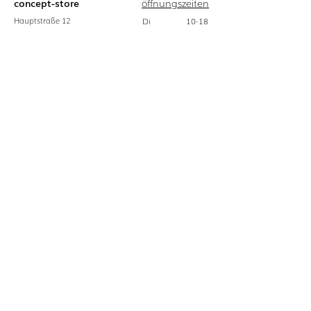
concept-store
öffnungszeiten
Hauptstraße
12
Di
10-18
54634
Bitburg
Mi
10-14
Do
10-18
Fr
10-18
Sa
10-18
download
kontakt
Gezipptes
06561 - 94 68 0
Pressekit:
​info@bulbaum.eu
Logo
Fotos
Pressetext
© 2025 erstellt von
tautges marketing,
webdesign agentur, websites, bitburg, irrel
/bulbaumGmbH
/bulbaum_store