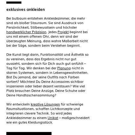
exklusives ankleiden
Bei bulbaum entstehen Ankleidezimmer, die mehr
sind als bloßer Stauraum. Sie sind Ausdruck von
Persönlichkeit, Stilbewusstsein und höchster
handwerklicher Präzision
. Jedes
Projekt
beginnt bei
uns mit einem offenen Ohr, denn wir sind der
überzeugten Meinung, dass wahre Maßarbeit nicht
bei der Säge, sondern beim Verstehen beginnt.
Die Kunst liegt darin,
Funktionalität und Ästhetik
so
zu vereinen, dass das Ergebnis nicht nur gut
aussieht, sondern sich für Dich auch gut anfühlt –
Tag für Tag. Wir denken bei der
Planung
nicht in
starren Systemen, sondern in Lebensgewohnheiten.
Bist Du jemand, der seine Outfits nach Farben
sortiert? Möchtest Du Deine Accessoires sichtbar
inszenieren oder lieber dezent verstauen? Wie viel
Platz brauchen Deine Anzüge, Deine Schuhe oder
Deine Handtaschensammlung?
Wir entwickeln
kreative Lösungen
für schwierige
Raumsituationen, schaffen Lichtkonzepte und
integrieren clevere Technik. So wird jedes
Ankleidezimmer zu einem
Unikat
– maßgeschneidert
wie ein gutes Kleidungsstück.