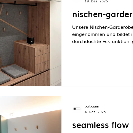
19. Dez. 2025
nischen-garde
Unsere Nischen-Garderobe 
eingenommen und bildet 
durchdachte Eckfunktion:
Elemente, integrierte Sitz
Rückwand und eine liniena
machen dieses Projekt zu 
Dein Zuhause – vollkomm
bulbaum
4. Dez. 2025
seamless flow