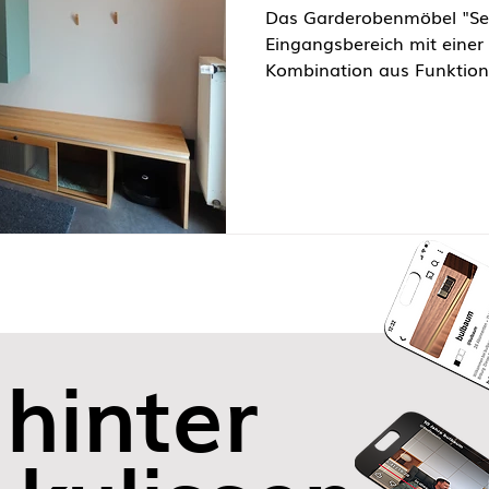
Das Garderobenmöbel "Seamless Flow" definiert den
Eingangsbereich mit einer durchdachten
Kombination aus Funktiona
durchgehendes, bodenste
die Basis und bietet groß
Schubladen. Integriert si
für den Saugroboter sowie 
Ruhezonen für die Liebling
Highlight bildet ein grüne
eleganten Fronten und ein
Grif
 hinter