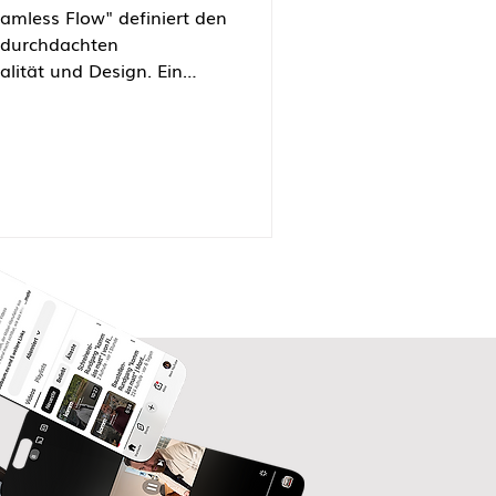
lität und Design. Ein
hendes Lowboard schafft
zügigen Stauraum in
nd zudem eine Parkgarage
zwei liebevoll gestaltete
e der Familie. Das
r Kubus, der mit seinen
er in Eiche abgesetzten