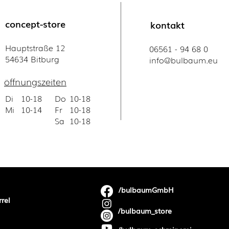
concept-store
kontakt
Hauptstraße 12
06561 - 94 68 0
54634 Bitburg
​info@bulbaum.eu
öffnungszeiten
Di
10-18
Do
10-18
Mi
10-14
Fr
10-18
Sa
10-18
/bulbaumGmbH
rrel
/bulbaum_store