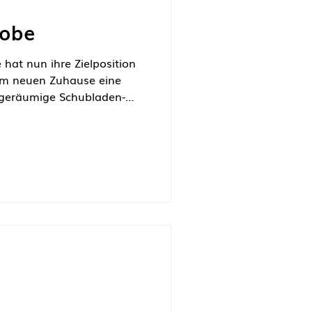
robe
hat nun ihre Zielposition
im neuen Zuhause eine
 geräumige Schubladen-
bank mit abgepolsterter
ufgreifende Schiebetür
einer runden Sache, eben:
en Du.