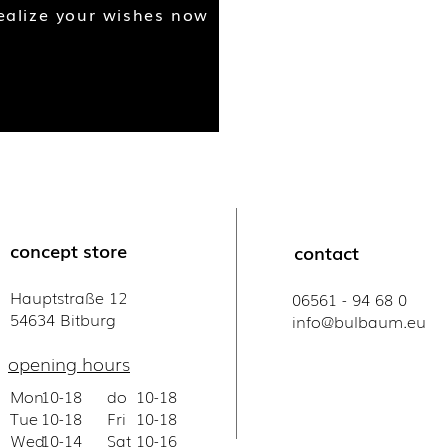
ealize your wishes now
concept store
contact
Hauptstraße 12
06561 - 94 68 0
54634 Bitburg
info@bulbaum.eu
opening hours
Mon
10-18
do
10-18
Tue
10-18
Fri
10-18
Wed
10-14
Sat
10-16