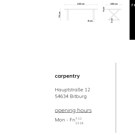
r
carpentry
Hauptstraße 12
54634 Bitburg
opening hours
Mon - Fri
7-12
13-16