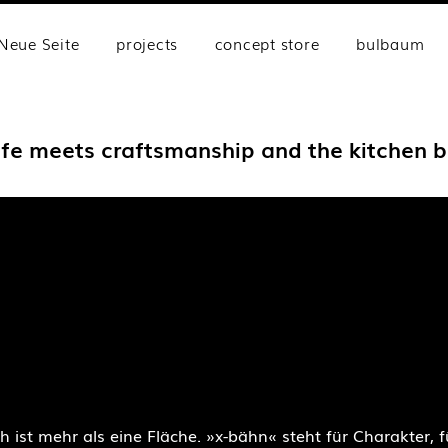
Neue Seite
projects
concept store
bulbaum
ife meets craftsmanship and the kitchen 
es
ch ist mehr als eine Fläche. »x-bähn« steht für Charakter,