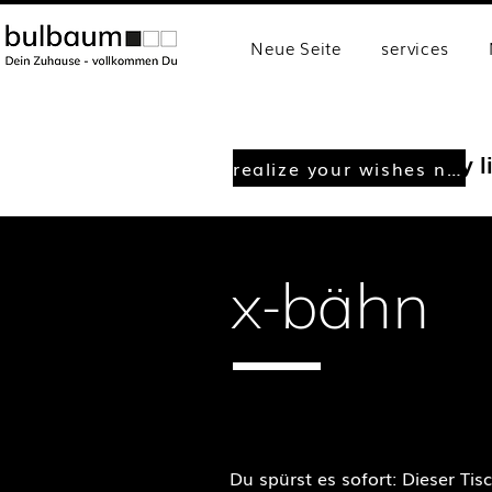
Neue Seite
services
Where everyday l
realize your wishes now
x-bähn
exclusive unique piec
Du spürst es sofort: Dieser Tis