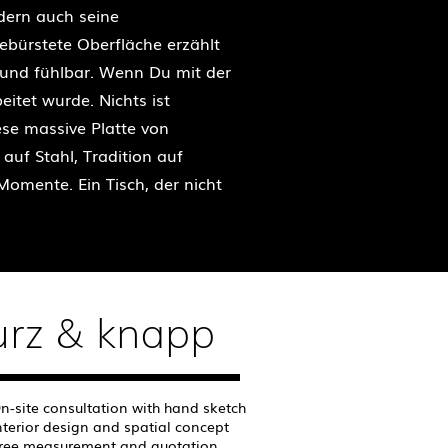
dern auch seine
gebürstete Oberfläche erzählt
 und fühlbar. Wenn Du mit der
itet wurde. Nichts ist
iese massive Platte von
auf Stahl, Tradition auf
omente. Ein Tisch, der nicht
urz & knapp
n-site consultation with hand sketch
nterior design and spatial concept
ree measurement and quotation