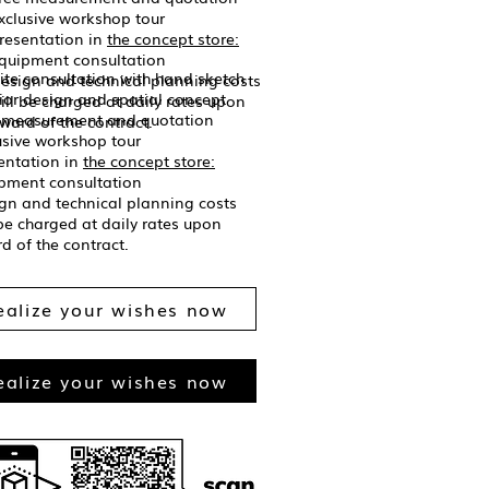
xclusive workshop tour
resentation in
the concept store:
quipment consultation
ite consultation with hand sketch
esign and technical planning costs
rior design and spatial concept
ill be charged at daily rates upon
 measurement and quotation
ward of the contract.
usive workshop tour
entation in
the concept store:
pment consultation
gn and technical planning costs
 be charged at daily rates upon
d of the contract.
ealize your wishes now
ealize your wishes now