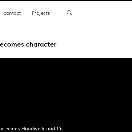
contact
Projects
becomes character
 für echtes Handwerk und für