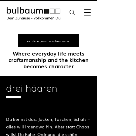
realize your wishes now
Where everyday life meets
craftsmanship and the kitchen
becomes character
drei häaren
exclusive unique pieces
Du kennst das: Jacken, Taschen, Schals –
alles will irgendwo hin. Aber statt Chaos
willst Du Ruhe. Ordnung, die schön