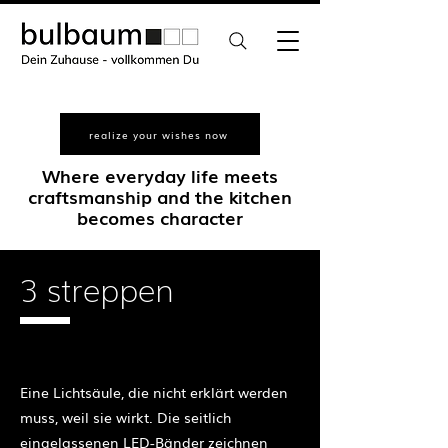
realize your wishes now
Where everyday life meets
craftsmanship and the kitchen
becomes character
3 streppen
exclusive unique pieces
​Eine Lichtsäule, die nicht erklärt werden
muss, weil sie wirkt. Die seitlich
eingelassenen LED-Bänder zeichnen