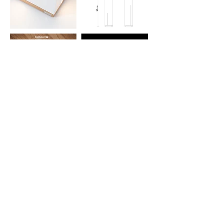
realize your wishes now
carpentry
opening hours
Hauptstraße
12
Mon - Fri
7-12
54634
Bitburg
13-16
concept store
opening hours
Hauptstraße
12
Mon
10-18
54634
Bitburg
Tue
10-18
Wed
10-14