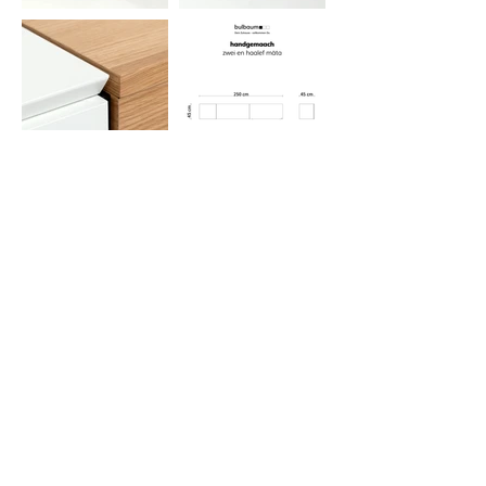
Jetzt anfragen
schreinerei
öffnungszeiten
Am Bittenbach
15
Mo - Fr
7-12
54634
Bitburg
13-16