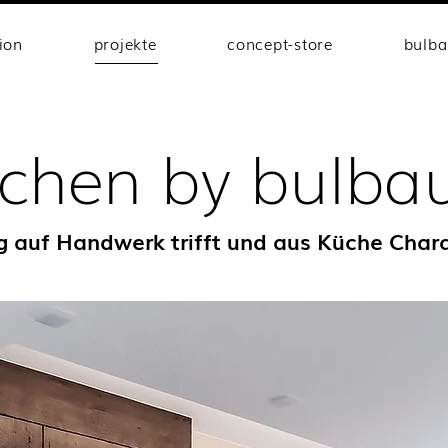
tion
projekte
concept-store
bulb
chen by bulb
g auf Handwerk trifft und aus Küche Chara