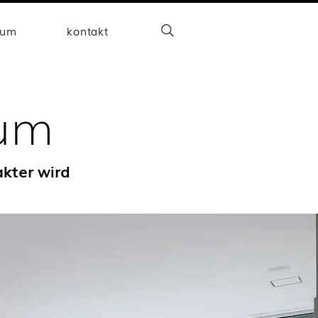
aum
kontakt
aum
kter wird